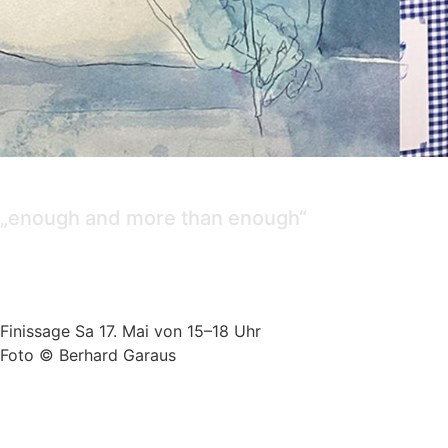
Ausstellung
„enough and more than enough“
Barbara Eichhorn,
Anna Khodorkovskaya
Larissa Leverenz (Kuratorin)
Finissage Sa 17. Mai von 15–18 Uhr
Foto © Berhard Garaus