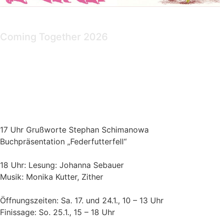
Ausstellung
Coming Together 2026
Christian Beran, Helga Cmelka,
Masanobu Mitsuyasu, Szilvia Ortlieb
„Federfutterfell“ von Larissa Leverenz
und Flora Zimmeter
Grafiken der „Edition Arcade“
17 Uhr Grußworte Stephan Schimanowa
Buchpräsentation „Federfutterfell“
18 Uhr: Lesung: Johanna Sebauer
Musik: Monika Kutter, Zither
Öffnungszeiten: Sa. 17. und 24.1., 10 – 13 Uhr
Finissage: So. 25.1., 15 – 18 Uhr